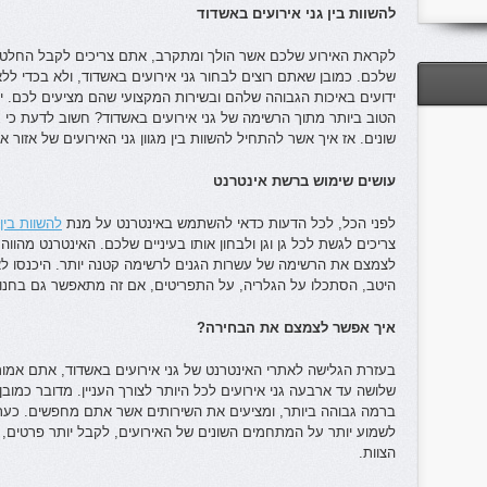
להשוות בין גני אירועים באשדוד
לקראת האירוע שלכם אשר הולך ומתקרב, אתם צריכים לקבל החלטה 
שלכם. כמובן שאתם רוצים לבחור גני אירועים באשדוד, ולא בכדי ללא
ידועים באיכות הגבוהה שלהם ובשירות המקצועי שהם מציעים לכם.
הטוב ביותר מתוך הרשימה של גני אירועים באשדוד? חשוב לדעת כי גנ
שונים. אז איך אשר להתחיל להשוות בין מגוון גני האירועים של אזור 
עושים שימוש ברשת אינטרנט
לפני הכל, לכל הדעות כדאי להשתמש באינטרנט על מנת
להשוות בין
צריכים לגשת לכל גן וגן ולבחון אותו בעיניים שלכם. האינטרנט מהווה
לצמצם את הרשימה של עשרות הגנים לרשימה קטנה יותר. היכנסו לאת
היטב, הסתכלו על הגלריה, על התפריטים, אם זה מתאפשר גם בחנו
איך אפשר לצמצם את הבחירה?
בעזרת הגלישה לאתרי האינטרנט של גני אירועים באשדוד, אתם אמ
שלושה עד ארבעה גני אירועים לכל היותר לצורך העניין. מדובר כמוב
ברמה גבוהה ביותר, ומציעים את השירותים אשר אתם מחפשים. כעת,
לשמוע יותר על המתחמים השונים של האירועים, לקבל יותר פרטים,
הצוות.